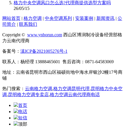
格力中央空调风口怎么选?代理商提供选型方案吗
26/05/15
网站首页
|
格力空调
|
中央空调系列
|
安装案例
|
新闻资讯
|
公
司简介
|
联系我们
Copyright ©
www.ynborun.com
西山区博润制冷设备经营部格
力云南代理商
备案号：
滇ICP备2021005276号-1
联系人：杨经理 13888465601 售后咨询：0871-64583069
地址：云南省昆明市西山区福硕街地中海水岸银沙2幢17号商
铺
热门搜索：
云南格力空调
,
格力空调昆明代理
,
昆明格力中央空
调
,
昆明格力空调专卖店
,
格力空调云南代理商电话
首页
电话
短信
顶部