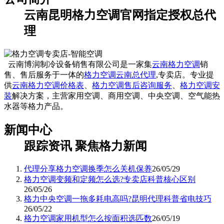
云南昆明格力空调官网指定授权总代
理
云南博润制冷设备销售有限公司是一家集
云南格力空调
销
售、售后服务于一体的
格力空调云南总代理
,专卖店。专业提
供
云南格力空调价格表
、
格力空调售后咨询服务
、
格力空调安
装
解决方案，主营家用空调、商用空调、中央空调、空气能热
水器等格力产品。
新闻中心
跟踪资讯 聚焦格力新闻
代理分享格力空调换季怎么关机保养
26/05/29
格力空调变频和定频怎么选?专卖店科普核心区别
26/05/26
格力中央空调一拖多耗电高吗?昆明代理科普省电技巧
26/05/22
格力空调家用机型怎么按面积选匹数
26/05/19