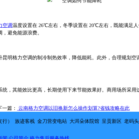
力空调
温度设置在 26℃左右，冬季设置在 20℃左右，既能满
调，避免能源浪费。
升昆明格力空调的制冷制热效率，降低能耗。此外，合理规划空
系统，其能效比更高，长期使用下来节能效果好。
商用场所采用
下一篇：
云南格力空调以旧换新怎么操作划算?省钱攻略在此
行） 族迹客栈 金刀营变电站 大洱朵体院馆 呈贡新区 老码
新闻
公司简介
格力售后服务热线