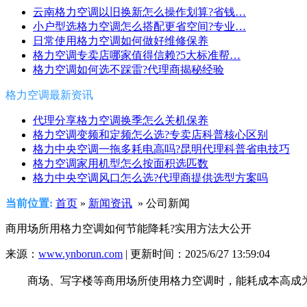
云南格力空调以旧换新怎么操作划算?省钱…
小户型选格力空调怎么搭配更省空间?专业…
日常使用格力空调如何做好维修保养
格力空调专卖店哪家值得信赖?5大标准帮…
格力空调如何选不踩雷?代理商揭秘经验
格力空调最新资讯
代理分享格力空调换季怎么关机保养
格力空调变频和定频怎么选?专卖店科普核心区别
格力中央空调一拖多耗电高吗?昆明代理科普省电技巧
格力空调家用机型怎么按面积选匹数
格力中央空调风口怎么选?代理商提供选型方案吗
当前位置:
首页
»
新闻资讯
» 公司新闻
商用场所用格力空调如何节能降耗?实用方法大公开
来源：
www.ynborun.com
| 更新时间：2025/6/27 13:59:04
商场、写字楼等商用场所使用格力空调时，能耗成本高成