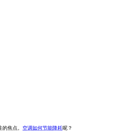
注的焦点。
空调如何节能降耗
呢？