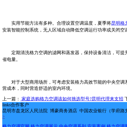
实用节能方法有多种。合理设置空调温度，夏季将
昆明格
安装智能控制系统，无人区域自动降低空调运行功率或关闭空
定期清洗格力空调的滤网和蒸发器，保持设备清洁，可提
省电量。
对于大型商用场所，可考虑安装格力高效节能的中央空调
营成本，同时营造舒适的室内环境。
上一篇：
家庭选购格力空调该如何挑选型号?昆明代理来支招
links
合作客户
昆明市盘龙区人民法院 博豪商务酒店 中国农业银行（学府路支
>
格力空调官网
格力空调展示
中央空调系列
安装案例
格力空调